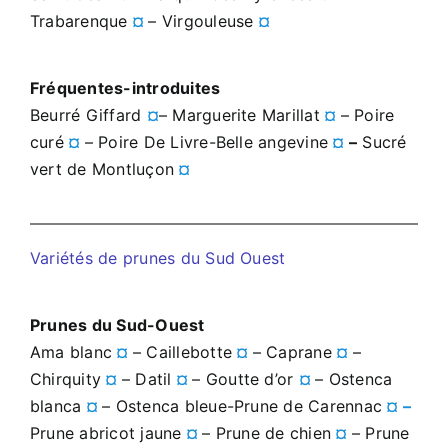
Trabarenque
¤
– Virgouleuse
¤
Fréquentes-introduites
Beurré Giffard
¤
– Marguerite Marillat
¤
– Poire
curé
¤
– Poire De Livre-Belle angevine
¤
–
Sucré
vert de Montluçon
¤
Variétés de prunes du Sud Ouest
Prunes du Sud-Ouest
Ama blanc
¤
– Caillebotte
¤
– Caprane
¤
–
Chirquity
¤
– Datil
¤
– Goutte d’or
¤
– Ostenca
blanca
¤
– Ostenca bleue-Prune de Carennac
¤ –
Prune abricot jaune
¤
– Prune de chien
¤
– Prune