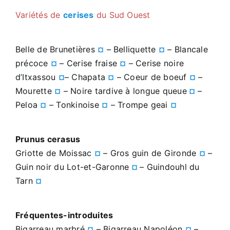
Variétés de
cerises
du Sud Ouest
Belle de Brunetières
¤
– Belliquette
¤
– Blancale
précoce
¤
– Cerise fraise
¤
– Cerise noire
d’Itxassou
¤
– Chapata
¤
– Coeur de boeuf
¤
–
Mourette
¤
– Noire tardive à longue queue
¤
–
Peloa
¤
– Tonkinoise
¤
– Trompe geai
¤
Prunus cerasus
Griotte de Moissac
¤
– Gros guin de Gironde
¤
–
Guin noir du Lot-et-Garonne
¤
– Guindouhl du
Tarn
¤
Fréquentes-introduites
Bigarreau marbré
¤
– Bigarreau Napoléon
¤
–