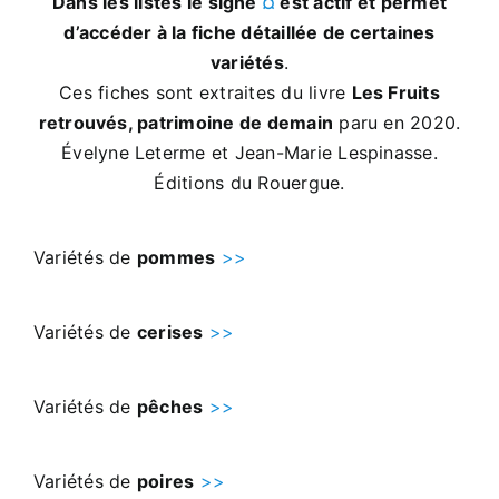
Dans les listes le signe
¤
est actif et permet
d’accéder à la fiche détaillée de certaines
Actualités
variétés
.
Ces fiches sont extraites du livre
Les Fruits
Contact
retrouvés, patrimoine de demain
paru en 2020.
Évelyne Leterme et Jean-Marie Lespinasse.
Éditions du Rouergue.
Variétés de
pommes
>>
Variétés de
cerises
>>
Variétés de
pêches
>>
Variétés de
poires
>>