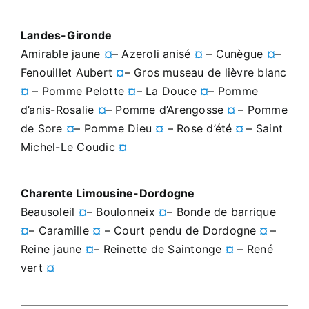
Landes-Gironde
Amirable jaune
¤
– Azeroli anisé
¤
– Cunègue
¤
–
Fenouillet Aubert
¤
– Gros museau de lièvre blanc
¤
– Pomme Pelotte
¤
– La Douce
¤
– Pomme
d’anis-Rosalie
¤
– Pomme d’Arengosse
¤
– Pomme
de Sore
¤
– Pomme Dieu
¤
– Rose d’été
¤
– Saint
Michel-Le Coudic
¤
Charente Limousine-Dordogne
Beausoleil
¤
– Boulonneix
¤
– Bonde de barrique
¤
– Caramille
¤
– Court pendu de Dordogne
¤
–
Reine jaune
¤
– Reinette de Saintonge
¤
– René
vert
¤