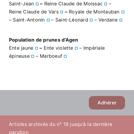
Saint-Jean
¤
–
Reine Claude de Moissac
¤
–
Reine Claude de Vars
¤
–
Royale de Montauban
¤
– Saint-Antonin
¤
– Saint-Léonard
¤
– Verdane
¤
Population de prunes d’Agen
Ente jaune
¤
–
Ente violette
¤
– Impériale
épineuse
¤
– Marboeuf
¤
Adhérer
Articles archivés du n° 19 jusqu’à la dernière
parution