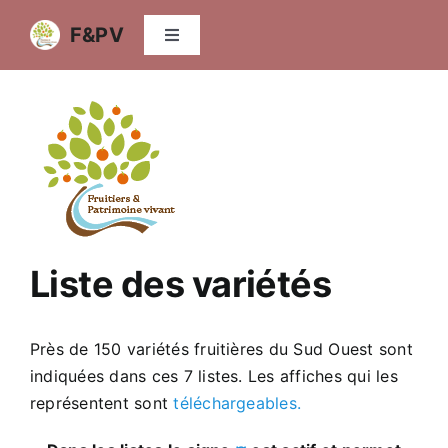
Passer
F&PV
au
Navigation
à
contenu
bascule
Accueil
Qui sommes-nous
Agroforesterie fruitière
Liste des variétés
Variétés fruitières
Près de 150 variétés fruitières du Sud Ouest sont
Vidéos
indiquées dans ces 7 listes. Les affiches qui les
représentent sont
téléchargeables.
Publications