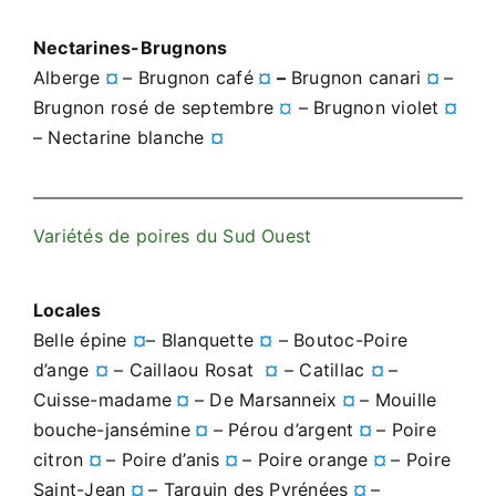
Nectarines-Brugnons
Alberge
¤
– Brugnon café
¤
–
Brugnon canari
¤
–
Brugnon rosé de septembre
¤
– Brugnon violet
¤
– Nectarine blanche
¤
Variétés de poires du Sud Ouest
Locales
Belle épine
¤
– Blanquette
¤
– Boutoc-Poire
d’ange
¤
– Caillaou Rosat
¤
– Catillac
¤
–
Cuisse-madame
¤
– De Marsanneix
¤
– Mouille
bouche-jansémine
¤
– Pérou d’argent
¤
– Poire
citron
¤
– Poire d’anis
¤
– Poire orange
¤
– Poire
Saint-Jean
¤
– Tarquin des Pyrénées
¤
–