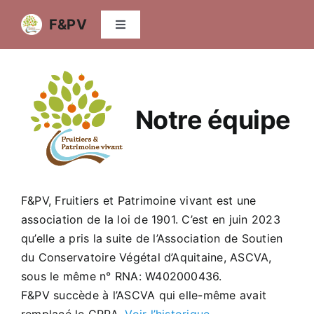
Passer
F&PV
au
Navigation
à
contenu
bascule
Accueil
Qui sommes-nous
Notre équipe
Agroforesterie fruitière
Variétés fruitières
F&PV, Fruitiers et Patrimoine vivant est une
association de la loi de 1901. C’est en juin 2023
qu’elle a pris la suite de l’Association de Soutien
Vidéos
du Conservatoire Végétal d’Aquitaine, ASCVA,
sous le même n° RNA: W402000436.
Publications
F&PV succède à l’ASCVA qui elle-même avait